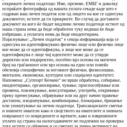
откривате лични податоци: Име, презиме, ЕМБГ и доколку
испраќате фотографија од вашата уплата секаде каде што е
содржан ваш личен податок или од лицето на кое се однесува
документот, истите да ги прикриете. Во случај да доставите
документ на кого ќе бидат видливи лични податоци истиот од
наша страна нема да биде обработен туку веднаш ќе биде
избришан, а уплатата нема да биде евидентирана.
Појаснување: „Личен податок“ е секоја информација која се
однесува на идентификувано физичко лице или физичко лице
кое може да се идентификува, а лице кое може да се
идентификува е лице чиј идентитет може да се утврди
директно или индиректно, посебно врз основа на матичен
број на граѓанинот или врз основа на едно или повеќе
обележја специфични за неговиот физички, физиолошки,
ментален, економски, културен или социјален идентитет;
Напомена: „Суппорт Кочани“ не врши обработка, собирање,
евидентирање, организирање, чување, приспособување или
промена, повлекување, консултирање, употреба, откривање
преку пренесување, објавување или на друг начин правење
достапни, изедначување, комбинирање, блокирање, бришење
или уништување на лични податоци. Трансакциските сметки
и нивните иматели како и својството на имателите и нивната
поврзаност со повредените и жртвите, како и изврешените
уплати од страна на налогодавачите не подлежни на проверка
туку истите се објавени и се сметаат за лична активност на