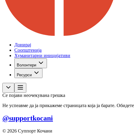
Донирај
Соопштенија
Хуманитарни иницијативи
Волонтери
Ресурси
Се појави неочекувана грешка
Не успеавме да ја прикажеме страницата која ја барате. Обидете
@supportkocani
© 2026 Суппорт Кочани