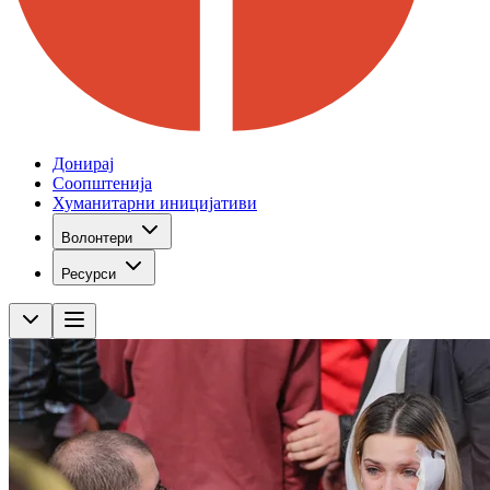
Донирај
Соопштенија
Хуманитарни иницијативи
Волонтери
Ресурси